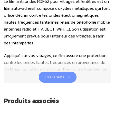
Le film anti ondes RDF62 pour vitrages et fenêtres est un
film auto-adhésif composé d'oxydes métalliques qui font
office d'écran contre les ondes électromagnétiques
hautes fréquences (antennes relais de téléphonie mobile,
antennes radio et TV, DECT, WiFi, ...). Son utilisation est
uniquement prévue pour l'intérieur des vitrages, à l'abri
des intempéries.
Appliqué sur vos vitrages, ce film assure une protection
contre les ondes hautes fréquences en provenance de
l'extérieur par effet de réflexion. Pensez à désactiver les
émetteurs sans-fil à l'intérieur de votre domicile pour les
Lire la suite...
remplacer par des
solutions filaires
et à appliquer les
principes d'hygiène électromagnétique.
Produits associés
Principalement utilisés sur des vitrages donnant sur
l'extérieur, ce film peut aussi être utilisé sur des cloisons