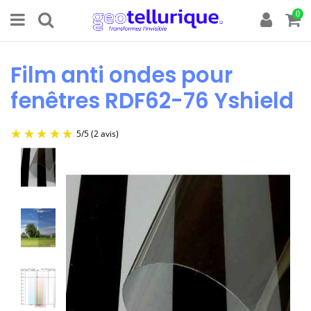
0
Film anti ondes pour
fenêtres RDF62-76 Yshield
5
/
5
(2 avis)