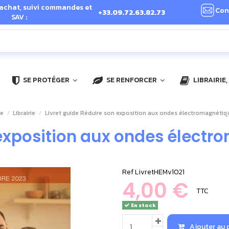
 achat, suivi commandes et
Con
+33.09.72.63.82.73
SAV :
SE PROTÉGER
SE RENFORCER
LIBRAIRIE
ie
Librairie
Livret guide Réduire son exposition aux ondes électromagnétiq
 exposition aux ondes électr
Ref
LivretHEMv1021
4,00 €
TTC
En stock
Ajouter au 