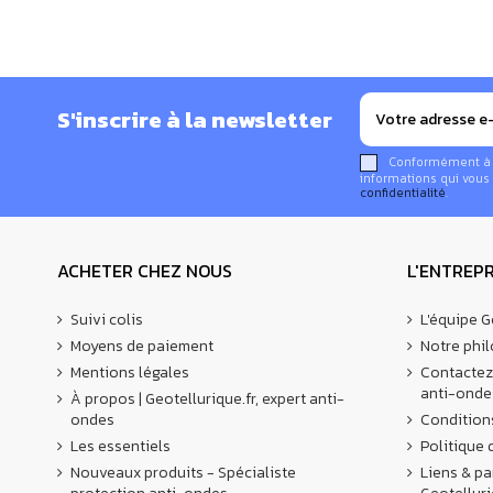
L'objet de ce livret est de vous orienter vers la mise
électromagnétiques habituelle.
Des explications spécifiques seront détaillées concernan
S'inscrire à la newsletter
cellulaire, bases de toute maladie de civilisation don
Une mine d'informations simples à comprendre et facil
Conformément à la
informations qui vous 
Retrouvez notre catégorie "
Protection ondes électro
confidentialité
.
Un outil pédagogique d'information et de prévention,
ACHETER CHEZ NOUS
L'ENTREPR
Offert en 1 exemplaire avec nos commandes.
Suivi colis
L'équipe G
Moyens de paiement
Notre phi
Vous pouvez également lire et partager gratui
Mentions légales
Contactez
anti-onde
À propos | Geotellurique.fr, expert anti-
ondes
Condition
Les essentiels
Politique 
Nouveaux produits - Spécialiste
Liens & pa