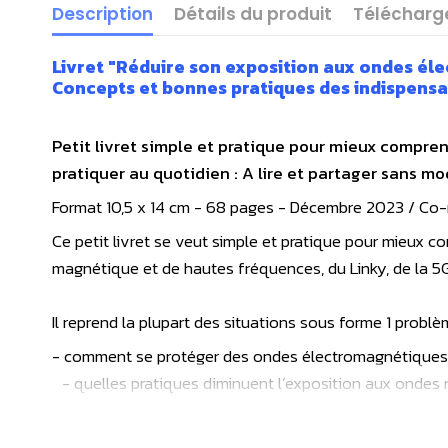
Description
Détails du produit
Téléchar
Livret "Réduire son exposition aux ondes é
Concepts et bonnes pratiques des indispens
Petit livret simple et pratique pour mieux compr
pratiquer au quotidien : A lire et partager sans mo
Format 10,5 x 14 cm - 68 pages - Décembre 2023 / Co-réa
Ce petit livret se veut simple et pratique pour mieu
magnétique et de hautes fréquences, du Linky, de la 5G
Il reprend la plupart des situations sous forme 1 problèm
- comment se protéger des ondes électromagnétiques : 4g
- quelles pratiques diminuent l’exposition aux ondes 
Découvrez ce guide découverte : comment se protége