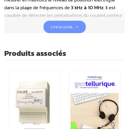
dans la plage de fréquences de
3 kHz à 10 MHz
. Il est
capable de détecter les perturbations du courant porteur
en ligne (CPL) générées par les compteurs Linky, ainsi que
Lire la suite...
d'autres sources de pollution électrique telles que les
harmoniques des appareils électriques de votre domicile
ou provenant de l'extérieur.
Produits associés
- Identification des sources de pollution
et des
appareils perturbateurs : Le Broadband EMI Meter vous
permet d'identifier précisément les sources de pollution
électrique dans votre réseau domestique. Vous pouvez
ainsi déterminer quels appareils sont responsables de ces
perturbations et prendre les mesures nécessaires pour les
atténuer.
- Vérification de l'efficacité des filtres cpl
installés :