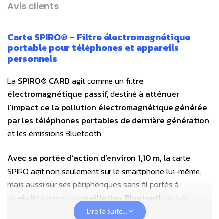
Avis clients
Carte SPIRO® – Filtre électromagnétique
portable pour téléphones et appareils
personnels
La
SPIRO® CARD
agit comme un
filtre
électromagnétique passif,
destiné à
atténuer
l'impact de la pollution électromagnétique
générée
par les téléphones portables de dernière génération
et les émissions Bluetooth.
Avec sa portée d’action d’environ 1,10 m,
la carte
SPIRO agit non seulement sur le smartphone lui-même,
mais aussi sur ses périphériques sans fil portés à
proximité comme les
oreillettes Bluetooth
ou les
montres connectées
qui bénéficient ainsi du même
Lire la suite...