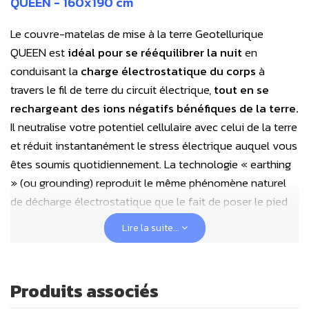
QUEEN - 160x190 cm
Le couvre-matelas de mise à la terre Geotellurique
QUEEN est
idéal pour se rééquilibrer la nuit
en
conduisant la
charge électrostatique du corps
à
travers le fil de terre du circuit électrique,
tout en se
rechargeant des ions négatifs bénéfiques de la terre.
Il neutralise votre potentiel cellulaire avec celui de la terre
et réduit instantanément le stress électrique auquel vous
êtes soumis quotidiennement. La technologie « earthing
» (ou grounding) reproduit le même phénomène naturel
de décharge électrostatique que le fait de poser le pied
nu sur la terre engendre. Elle vous permettra de mieux
Lire la suite...
dormir, à l'abri de l'électrosmog.
Le couvre-matelas de mise à la terre
Geotellurique
Produits associés
QUEEN 2 places (160x200 cm) pour lit double,
se fixe