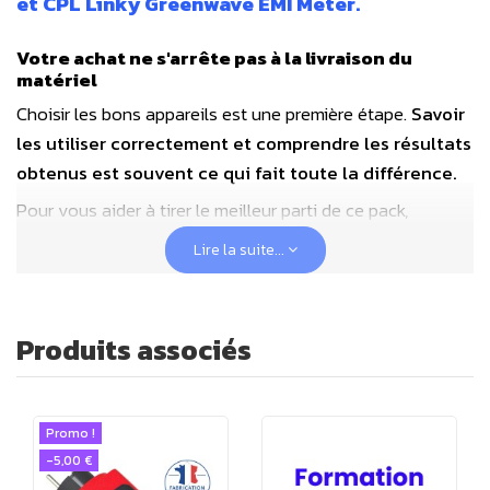
et CPL Linky Greenwave EMI Meter.
Votre achat ne s'arrête pas à la livraison du
matériel
Choisir les bons appareils est une première étape.
Savoir
les utiliser correctement et comprendre les résultats
obtenus est souvent ce qui fait toute la différence.
Pour vous aider à tirer le meilleur parti de ce pack,
Geotellurique vous offre :
Lire la suite...
✔
Un coaching personnalisé d'une heure
(valeur 90
€) pour toute commande simultanée du pack et du
Produits associés
coaching.
✔
Une réduction de 50 % sur notre formation en
Promo !
ligne d'hygiène électromagnétique
pour toute
-5,00 €
commande simultanée du pack et de la formation.