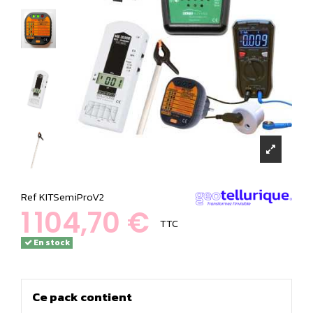
Ref
KITSemiProV2
1 104,70 €
TTC
En stock
Ce pack contient