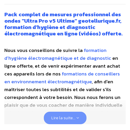
P
ack complet de mesures professionnel des
ondes "Ultra Pro v5 Ultime" geotellurique.fr,
formation d'hygiène et diagnostic
électromagnétique en ligne (vidéos) offerte.
Nous vous conseillons de suivre la
formation
d'hygiène électromagnétique et de diagnostic
en
ligne offerte, et de venir expérimenter avant achat
ces appareils lors de nos
formations de conseillers
en environnement électromagnétique
, afin d'en
maîtriser toutes les subtilités et de valider s'ils
correspondent à votre besoin. Nous nous ferons un
plaisir que de vous coacher de manière individuelle
suite à ces deux formations sur les appareils hauts
Lire la suite...
de gamme Gigahertz Solutions que vous aurez
commandé chez nous et que nous maîtrisons depuis