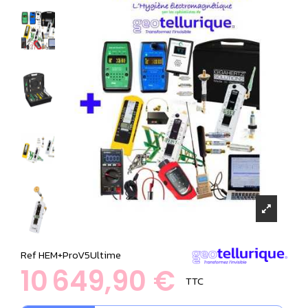
Ref
HEM+ProV5Ultime
10 649,90 €
TTC