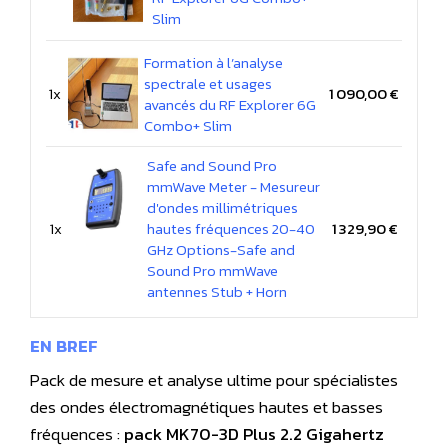
Slim
Formation à l’analyse
spectrale et usages
1x
1 090,00 €
avancés du RF Explorer 6G
Combo+ Slim
Safe and Sound Pro
mmWave Meter - Mesureur
d'ondes millimétriques
1x
hautes fréquences 20-40
1 329,90 €
GHz Options-Safe and
Sound Pro mmWave
antennes Stub + Horn
EN BREF
Pack de mesure et analyse ultime pour spécialistes
des ondes électromagnétiques hautes et basses
fréquences :
pack MK70-3D Plus 2.2 Gigahertz