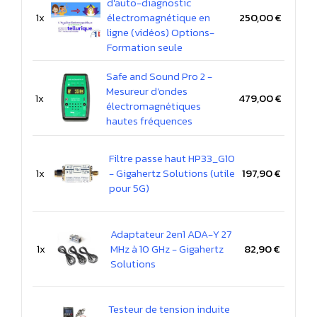
d'auto-diagnostic
1x
électromagnétique en
250,00 €
ligne (vidéos) Options-
Formation seule
Safe and Sound Pro 2 -
Mesureur d'ondes
1x
479,00 €
électromagnétiques
hautes fréquences
Filtre passe haut HP33_G10
1x
- Gigahertz Solutions (utile
197,90 €
pour 5G)
Adaptateur 2en1 ADA-Y 27
1x
MHz à 10 GHz - Gigahertz
82,90 €
Solutions
Testeur de tension induite