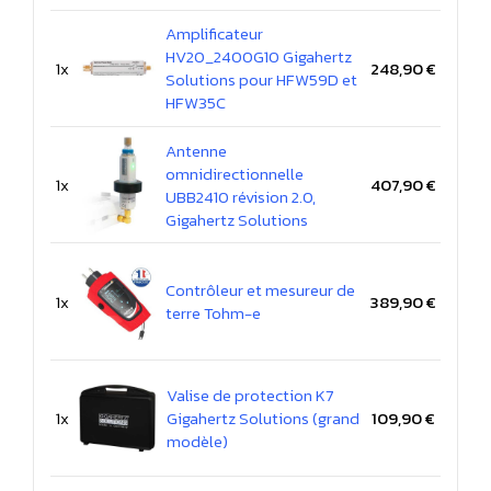
Amplificateur
HV20_2400G10 Gigahertz
1x
248,90 €
Solutions pour HFW59D et
HFW35C
Antenne
omnidirectionnelle
1x
407,90 €
UBB2410 révision 2.0,
Gigahertz Solutions
Contrôleur et mesureur de
1x
389,90 €
terre Tohm-e
Valise de protection K7
1x
Gigahertz Solutions (grand
109,90 €
modèle)