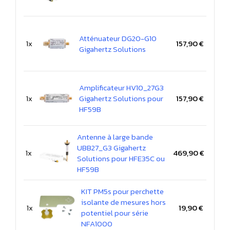
Atténuateur DG20-G10
1x
157,90 €
Gigahertz Solutions
Amplificateur HV10_27G3
1x
Gigahertz Solutions pour
157,90 €
HF59B
Antenne à large bande
UBB27_G3 Gigahertz
1x
469,90 €
Solutions pour HFE35C ou
HF59B
KIT PM5s pour perchette
isolante de mesures hors
1x
19,90 €
potentiel pour série
NFA1000