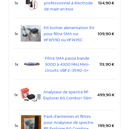
1x
professionnel à électrode
134,90 €
de main en Inox
Kit boitier alimentation 9V
1x
pour filtre SMA sur
109,90 €
HFW59D ou HFW35C
Filtre SMA passe bande
1x
3000 à 4300 MHz Mini-
113,90 €
circuits VBFZ-3590-S+
Analyseur de spectre RF
1x
499,90 €
Explorer 6G Combo+ Slim
Pack d'antennes et filtres
pour Analyseur de spectre
1x
199,90 €
RF Explorer 6G Combo+