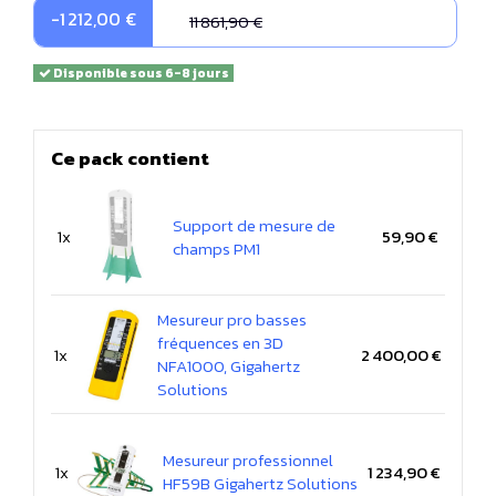
-1 212,00 €
11 861,90 €
Disponible sous 6-8 jours
Ce pack contient
Support de mesure de
1x
59,90 €
champs PM1
Mesureur pro basses
fréquences en 3D
1x
2 400,00 €
NFA1000, Gigahertz
Solutions
Mesureur professionnel
1x
1 234,90 €
HF59B Gigahertz Solutions