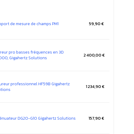
pport de mesure de champs PM1
59,90 €
reur pro basses fréquences en 3D
2 400,00 €
000, Gigahertz Solutions
reur professionnel HF59B Gigahertz
1 234,90 €
utions
énuateur DG20-G10 Gigahertz Solutions
157,90 €