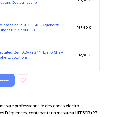
lutions Couleur-Jaune
tre passe haut HP33_G10 - Gigahertz
197,90 €
utions (utile pour 5G)
aptateur 2en1 ADA-Y 27 MHz à 10 GHz -
82,90 €
gahertz Solutions
panier
mesure professionnelle des ondes électro-
es Fréquences, contenant : un mesureur HFE59B (27