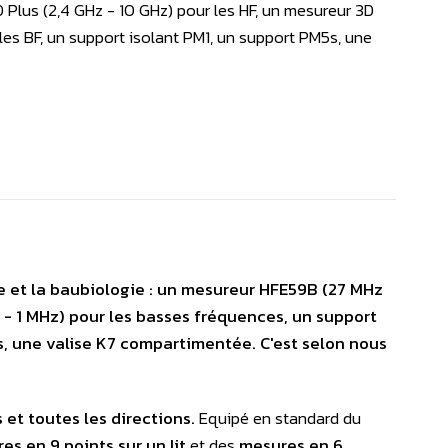
Plus (2,4 GHz - 10 GHz) pour les HF, un mesureur 3D
les BF, un support isolant PM1, un support PM5s, une
ie et la baubiologie : un mesureur HFE59B (27 MHz
- 1 MHz) pour les basses fréquences, un support
es, une valise K7 compartimentée. C'est selon nous
 et toutes les directions.
Equipé en standard du
es en 9 points
sur un lit
et des
mesures en 6