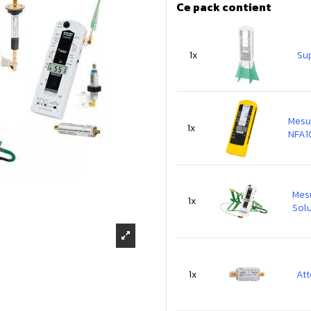
Ce pack contient
1x
Su
Mesu
1x
NFA1
Mesu
1x
Sol
1x
Att