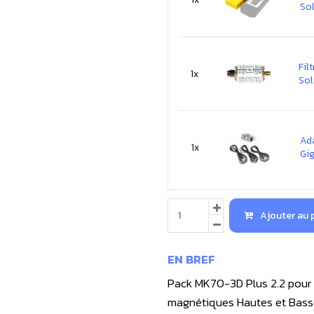
So
Fil
1x
Sol
Ad
1x
Gi
Ajouter au 
EN BREF
Pack MK70-3D Plus 2.2 pour 
magnétiques Hautes et Bass