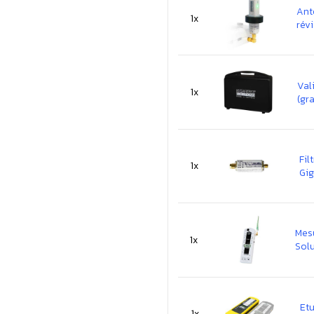
Ant
1x
rév
Val
1x
(gr
Fil
1x
Gig
Mes
1x
Solu
Etu
1x