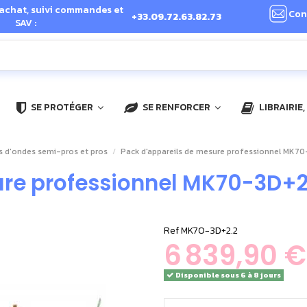
 achat, suivi commandes et
Con
+33.09.72.63.82.73
SAV :
SE PROTÉGER
SE RENFORCER
LIBRAIRIE
s d'ondes semi-pros et pros
Pack d'appareils de mesure professionnel MK70
re professionnel MK70-3D+2.
Ref
MK70-3D+2.2
6 839,90 €
Disponible sous 6 à 8 jours