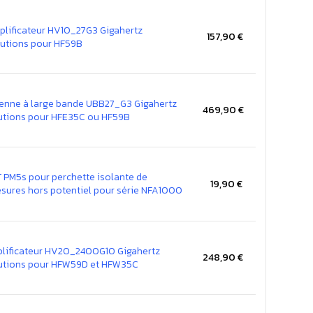
lificateur HV10_27G3 Gigahertz
157,90 €
utions pour HF59B
enne à large bande UBB27_G3 Gigahertz
469,90 €
utions pour HFE35C ou HF59B
T PM5s pour perchette isolante de
19,90 €
sures hors potentiel pour série NFA1000
lificateur HV20_2400G10 Gigahertz
248,90 €
utions pour HFW59D et HFW35C