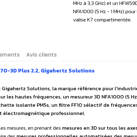
MHz à 3,3 GHz) et un HFW59D 
NFA1000 (5 Hz - 1 MHz) pour 
valise K7 compartimentée.
gements
Avis clients
70-3D Plus 2.2, Gigahertz Solutions
 Gigahertz Solutions, la marque référence pour l'industr
our les hautes fréquences, un mesureur 3D NFA1000 (5 Hz 
chette isolante PM5s, un filtre FF10 sélectif de fréquenc
nt électromagnétique professionnel.
les mesures, en prenant des
mesures en 3D sur tous les axes
aire des
mesures professionnelles automatisées des mesur