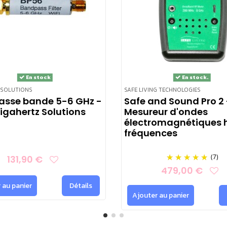
durée d'un lieu
, avec une mesure sauvegardée par seconde. Il 
esurées (champ électrique lors d'une mesure longue durée e
 et du HF59B, connecté au NFA1000, pour les hyperfréquences
En stock
En stock.
ptionnel.
 SOLUTIONS
SAFE LIVING TECHNOLOGIES
 passe bande 5-6 GHz -
Safe and Sound Pro 2 
igahertz Solutions
Mesureur d'ondes
électromagnétiques 
fréquences
(7)
131,90 €
479,00 €
 au panier
Détails
Ajouter au panier