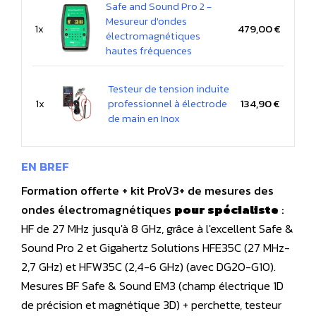
Safe and Sound Pro 2 -
Mesureur d'ondes
1x
479,00 €
électromagnétiques
hautes fréquences
Testeur de tension induite
1x
professionnel à électrode
134,90 €
de main en Inox
EN BREF
Formation offerte + kit ProV3+ de mesures des
ondes électromagnétiques
pour spécialiste
:
HF de 27 MHz jusqu'à 8 GHz, grâce à l'excellent Safe &
Sound Pro 2 et Gigahertz Solutions HFE35C (27 MHz-
2,7 GHz) et HFW35C (2,4-6 GHz) (avec DG20-G10).
Mesures BF Safe & Sound EM3 (champ électrique 1D
de précision et magnétique 3D) + perchette, testeur