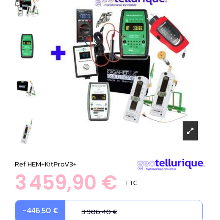
Ref
HEM+KitProV3+
3 459,90 €
TTC
-446,50 €
3 906,40 €