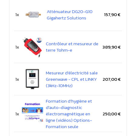
Atténuateur DG20-G10
1x
157,90 €
Gigahertz Solutions
Contrôleur et mesureur de
1x
389,90 €
terre Tohm-e
Mesureur d'électricité sale
1x
Greenwave - CPL et LINKY
207,00 €
(3kHz-10MHz)
Formation d'hygiène et
d'auto-diagnostic
1x
électromagnétique en
250,00 €
ligne (vidéos) Options-
Formation seule