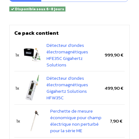
Disponible sous 6-8 jours
Ce pack contient
Détecteur d'ondes
électromagnétiques
1x
999,90 €
HFE35C Gigahertz
Solutions
Détecteur d'ondes
électromagnétiques
1x
499,90 €
Gigahertz Solutions
HFW35C
Perchette de mesure
économique pour champ
1x
7,90 €
électrique non perturbé
pour la série ME