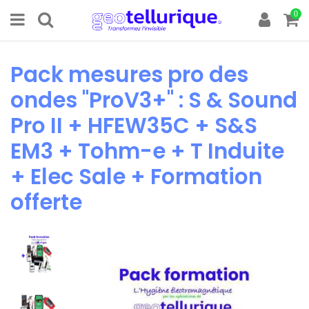
0
Pack mesures pro des
ondes "ProV3+" : S & Sound
Pro II + HFEW35C + S&S
EM3 + Tohm-e + T Induite
+ Elec Sale + Formation
offerte