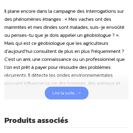
Il plane encore dans la campagne des interrogations sur
des phénomènes étranges : « Mes vaches ont des
mammites et mes dindes sont malades, suis-je envoûté
ou penses-tu que je dois appeler un géobiologue ? ».
Mais qui est ce géobiologue que les agriculteurs
d’aujourd’hui consultent de plus en plus fréquemment ?
C’est un ami, une connaissance ou un professionnel que
l’on est prêt à payer pour résoudre des problèmes
récurrents. Il détecte les ondes environnementales
pouvant influencer la vie des hommes, des animaux et
des végétaux et il propose d'en modifier les effets les
Lire la suite...
plus néfastes.
L'action du géobiologue impacte les plans sanitaire,
Produits associés
productif et économique. Il invite ses clients à repenser le