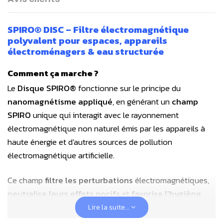
SPIRO® DISC – Filtre électromagnétique
polyvalent pour espaces, appareils
électroménagers & eau structurée
Comment ça marche ?
Le
Disque SPIRO®
fonctionne sur le principe du
nanomagnétisme appliqué
, en générant un
champ
SPIRO
unique qui interagit avec le rayonnement
électromagnétique non naturel émis par les appareils à
haute énergie et d'autres sources de pollution
électromagnétique artificielle.
Ce champ
filtre les perturbations
électromagnétiques,
neutralise leurs effets nocifs
et
favorise l'hygiène
électromagnétique
dans les espaces de vie et de
Lire la suite...
travail.