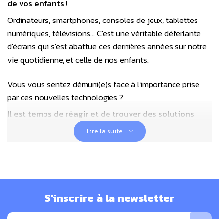
de vos enfants !
Ordinateurs, smartphones, consoles de jeux, tablettes
numériques, télévisions... C'est une véritable déferlante
d'écrans qui s'est abattue ces dernières années sur notre
vie quotidienne, et celle de nos enfants.
Vous vous sentez démuni(e)s face à l'importance prise
par ces nouvelles technologies ?
Il est temps de réagir et de trouver des solutions
pour libérer vos enfants de l'emprise des écrans et
Lire la suite...
de préserver leur épanouissement.
Grâce à ce guide
pratique, vous apprendrez comment les préparer au
monde de demain, imprégné de technologies, tout en les
protégeant de l'addiction aux écrans.
S'inscrire à la newsletter
Suivez les conseils de l'auteur pour mettre en place des
règles familiales, contrôler le temps d'écran et prévenir les