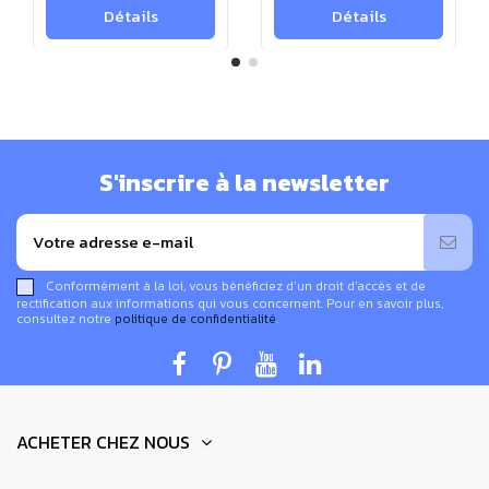
Le mode d'emploi est disponible au téléchargement :
Détails
Détails
montage structure autoportante en bois pour baldaquins
forme cabine 1,20x2,20x2,20m
.
Cette structure en bois de hêtre existe également en
version
2 places
avec des dimensions de
2,20 x 2,20 x
2,20 m
, idéale pour les lits doubles.
S'inscrire à la newsletter
Vidéo : Structure de Baldaquin - Montage Étape
par Étape 🪵
Conformément à la loi, vous bénéficiez d’un droit d’accès et de
rectification aux informations qui vous concernent. Pour en savoir plus,
consultez notre
politique de confidentialité
.
ACHETER CHEZ NOUS