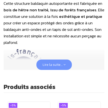
Cette structure baldaquin autoportante est fabriquée en
bois de hêtre non traité, issu de forêts françaises
. Elle
constitue une solution à la fois
esthétique et pratique
pour créer un espace protégé des ondes grâce à un
baldaquin anti-ondes et un tapis de sol anti-ondes. Son
installation est simple et ne nécessite aucun perçage au
plafond.
Lire la suite...
Produits associés
Les planches qui la composent ont une section de
80 x
22 mm
, tandis que les
quatre poteaux
sont constitués
-5%
-5%