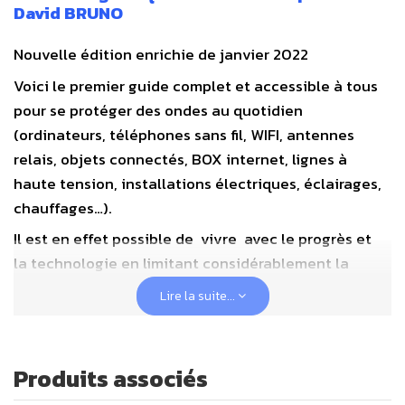
David BRUNO
Nouvelle édition enrichie de janvier 2022
Voici le premier guide complet et accessible à tous
pour se protéger des ondes au quotidien
(ordinateurs, téléphones sans fil, WIFI, antennes
relais, objets connectés, BOX internet, lignes à
haute tension, installations électriques, éclairages,
chauffages…).
Il est en effet possible de vivre avec le progrès et
la technologie en limitant considérablement la
pollution électromagnétique.
Lire la suite...
Apprenez à vivre sainement et sereinement dans un
monde électromagnétique.
Produits associés
Ce que vous trouverez dans cet ouvrage,